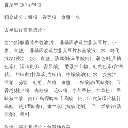
香菜末包(1g)*4包
麵條成分：麵粉、香菜粉、食鹽、水
古早擔仔醬包成分：
醬油(醇釀醬造生醬油(水、非基因改造脫脂黃豆片、小
麥、食鹽)、非基因改造脫脂黃豆片胺基酸液、水、轉化
液糖(蔗糖、水)、食鹽、防腐劑(苯甲酸鈉)、著色劑(焦糖
色素)、調味劑(DL-蘋果酸)、酵母抽出物、紅麴色素(含酒
精)、甜味劑(甘草萃(含糊精、檸檬酸鈉))、水、沙拉油、
洋蔥、蒜頭、紅蔥、蔗糖、食鹽、L-麩酸鈉(調味劑)、五
香粉(桂尖粉、肉桂粉、花椒粉、小茴香粉、甘草粉)、呈
味核甘酸二鈉(5'-鳥嘌呤核苷磷酸二鈉、5'-次黃嘌呤核苷
磷酸二鈉)(調味劑)、維生素E(抗氧化劑)、己二烯酸鉀(防
腐劑)、香料
乾燥香菜末包成分：台灣純香菜