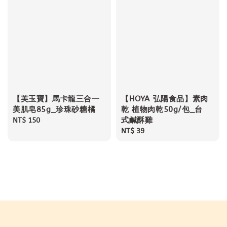
【芙玉寶】馬卡龍三合一
【HOYA 弘陽食品】素肉
美肌皂85g_珍珠砂糖橘
乾 植物肉乾50g/包_台
式鹹酥雞
Regular
NT$ 150
price
Regular
NT$ 39
price