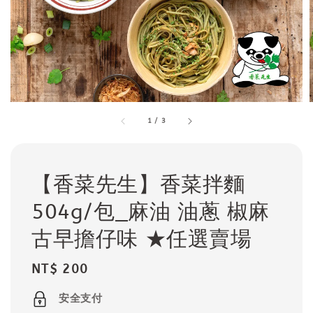
1
/
3
【香菜先生】香菜拌麵
504g/包_麻油 油蔥 椒麻
古早擔仔味 ★任選賣場
Regular
NT$ 200
price
安全支付