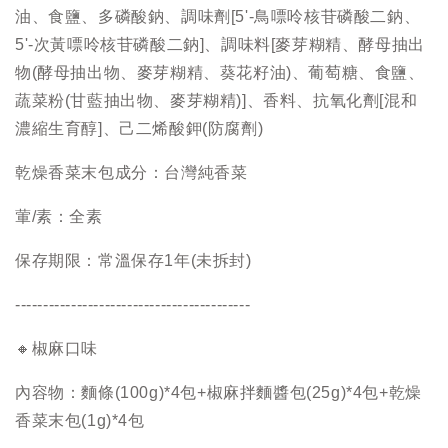
油、食鹽、多磷酸鈉、調味劑[5'-鳥嘌呤核苷磷酸二鈉、
5'-次黃嘌呤核苷磷酸二鈉]、調味料[麥芽糊精、酵母抽出
物(酵母抽出物、麥芽糊精、葵花籽油)、葡萄糖、食鹽、
蔬菜粉(甘藍抽出物、麥芽糊精)]、香料、抗氧化劑[混和
濃縮生育醇]、己二烯酸鉀(防腐劑)
乾燥香菜末包成分：台灣純香菜
葷/素：全素
保存期限：常溫保存1年(未拆封)
------------------------------------------
🔸椒麻口味
內容物：麵條(100g)*4包+椒麻拌麵醬包(25g)*4包+乾燥
香菜末包(1g)*4包