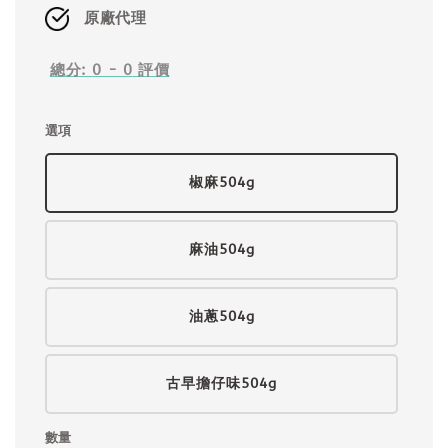
原廠代理
總分:
0
-
0
評價
選項
椒麻504g
麻油504g
油蔥504g
古早擔仔味504g
數量