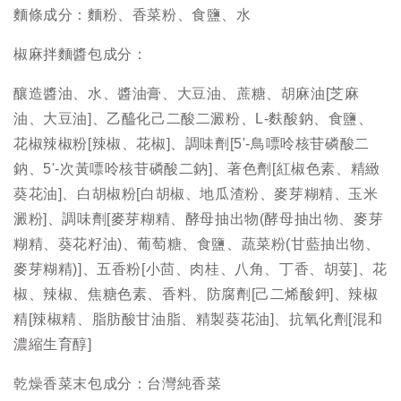
麵條成分：麵粉、香菜粉、食鹽、水
椒麻拌麵醬包成分：
釀造醬油、水、醬油膏、大豆油、蔗糖、胡麻油[芝麻
油、大豆油]、乙醯化己二酸二澱粉、L-麩酸鈉、食鹽、
花椒辣椒粉[辣椒、花椒]、調味劑[5'-鳥嘌呤核苷磷酸二
鈉、5'-次黃嘌呤核苷磷酸二鈉]、著色劑[紅椒色素、精緻
葵花油]、白胡椒粉[白胡椒、地瓜渣粉、麥芽糊精、玉米
澱粉]、調味劑[麥芽糊精、酵母抽出物(酵母抽出物、麥芽
糊精、葵花籽油)、葡萄糖、食鹽、蔬菜粉(甘藍抽出物、
麥芽糊精)]、五香粉[小茴、肉桂、八角、丁香、胡荽]、花
椒、辣椒、焦糖色素、香料、防腐劑[己二烯酸鉀]、辣椒
精[辣椒精、脂肪酸甘油脂、精製葵花油]、抗氧化劑[混和
濃縮生育醇]
乾燥香菜末包成分：台灣純香菜