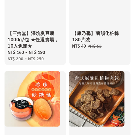
【三拾堂】深坑臭豆腐
【康乃馨】蘭韻化粧棉
1000g/包 ★任選賣場，
180片裝
10入免運★
Sale
NT$ 49
Regular
NT$ 55
Sale
NT$ 160
-
NT$ 190
Regular
price
price
price
price
NT$ 200
-
NT$ 250