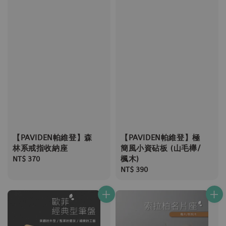
【PAVIDEN帕維登】森
【PAVIDEN帕維登】極
林系戒指收納座
簡風小資砧板 (山毛櫸/
楓木)
Regular
NT$ 370
price
Regular
NT$ 390
price