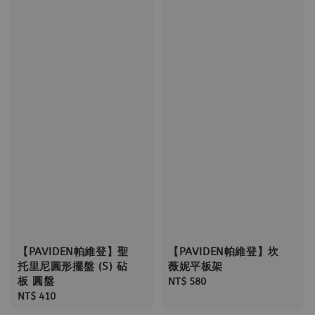
【PAVIDEN帕維登】聖
【PAVIDEN帕維登】坎
托里尼圓形擺盤 (S) 砧
薇妮平板架
板 圓盤
Regular
NT$ 580
Regular
NT$ 410
price
price