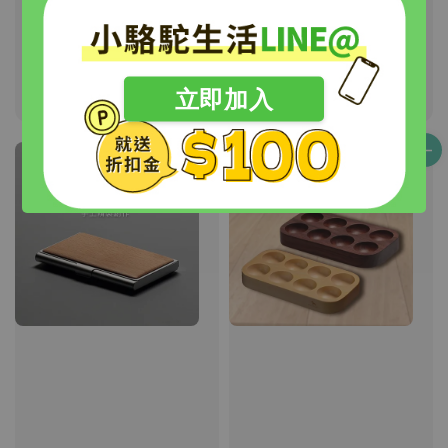
【PAVIDEN帕維登】微
【PAVIDEN帕維登】詩
風杯墊 綜合4入
葵爾鑰匙盤 大 (山毛櫸)
擺盤
Regular
NT$ 280
立即加入
price
Regular
NT$ 390
price