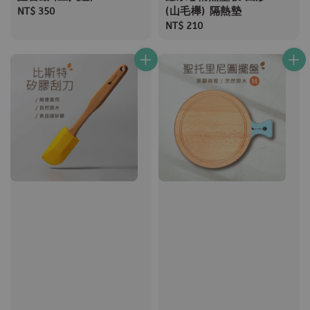
(山毛櫸) 隔熱墊
Regular
NT$ 350
price
Regular
NT$ 210
price