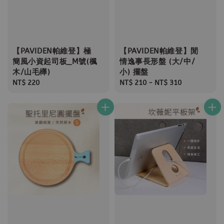
【PAVIDEN帕維登】極
【PAVIDEN帕維登】閒
簡風小資起司板_M號(楓
情逸事長形盤 (大/中/
木/山毛櫸)
小) 擺盤
Regular
NT$ 220
Regular
NT$ 210
-
NT$ 310
price
price