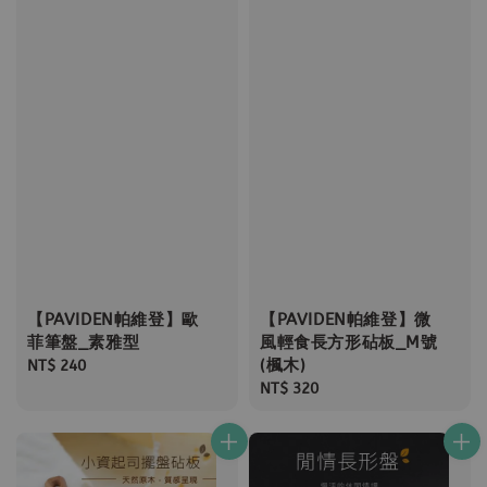
【PAVIDEN帕維登】歐
【PAVIDEN帕維登】微
菲筆盤_素雅型
風輕食長方形砧板_M號
(楓木)
Regular
NT$ 240
price
Regular
NT$ 320
price