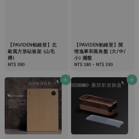
【PAVIDEN帕維登】北
【PAVIDEN帕維登】閒
歐風方形砧板架 (山毛
情逸事和風角盤 (大/中/
櫸)
小) 擺盤
Regular
NT$ 390
Regular
NT$ 180
-
NT$ 330
price
price