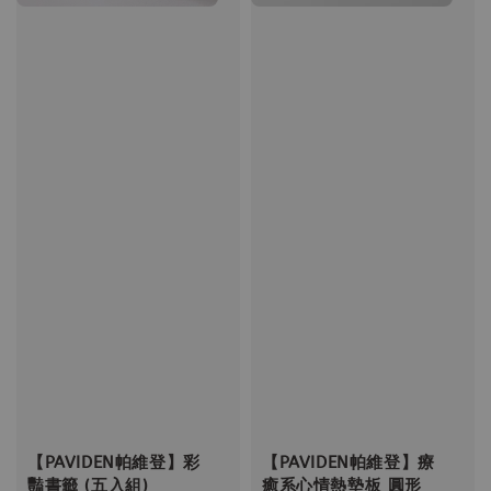
【PAVIDEN帕維登】彩
【PAVIDEN帕維登】療
豔書籤 (五入組)
癒系心情熱墊板 圓形