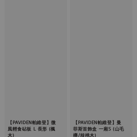
【PAVIDEN帕維登】微
【PAVIDEN帕維登】曼
風輕食砧板 L 長形 (楓
菲斯首飾盒 一廂S (山毛
木)
櫸/核桃木)