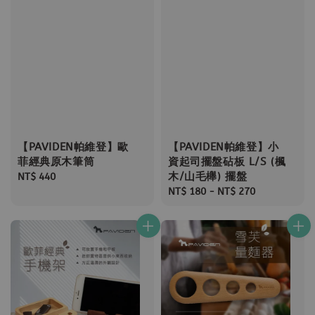
【PAVIDEN帕維登】歐
【PAVIDEN帕維登】小
菲經典原木筆筒
資起司擺盤砧板 L/S (楓
木/山毛櫸) 擺盤
Regular
NT$ 440
price
Regular
NT$ 180
-
NT$ 270
price