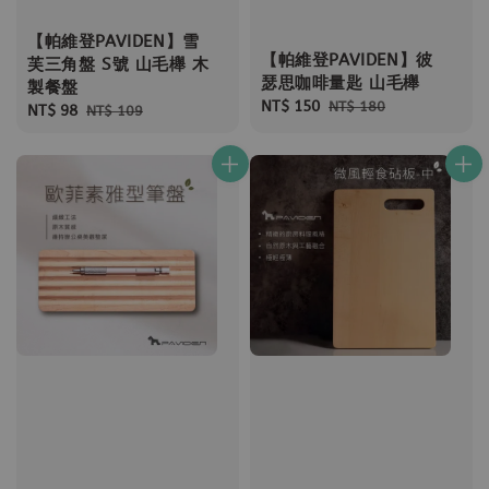
【帕維登PAVIDEN】雪
【帕維登PAVIDEN】彼
芙三角盤 S號 山毛櫸 木
瑟思咖啡量匙 山毛櫸
製餐盤
Sale
NT$ 150
Regular
NT$ 180
Sale
NT$ 98
Regular
NT$ 109
price
price
price
price