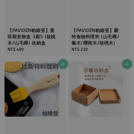
【PAVIDEN帕維登】曼
【PAVIDEN帕維登】蒙
菲斯首飾盒 3廂S (核桃
特食物料理夾 (山毛櫸/
木/山毛櫸) 收納盒
楓木/櫻桃木/核桃木)
Regular
NT$ 490
Regular
NT$ 210
price
price