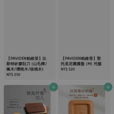
【PAVIDEN帕維登】比
【PAVIDEN帕維登】聖
斯特矽膠刮刀 (山毛櫸/
托里尼圓擺盤 (M) 托盤
楓木/櫻桃木/核桃木)
Regular
NT$ 520
Regular
NT$ 250
price
price