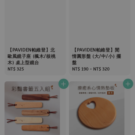
【PAVIDEN帕維登】北
【PAVIDEN帕維登】閒
歐風鏡子座 (楓木/核桃
情圓形盤 (大/中/小) 擺
木) 桌上型鏡台
盤
Regular
NT$ 325
Regular
NT$ 190
-
NT$ 320
price
price