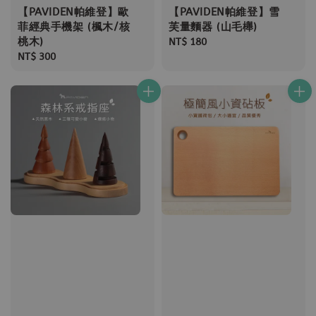
【PAVIDEN帕維登】歐
【PAVIDEN帕維登】雪
菲經典手機架 (楓木/核
芙量麵器 (山毛櫸)
桃木)
Regular
NT$ 180
Regular
NT$ 300
price
price