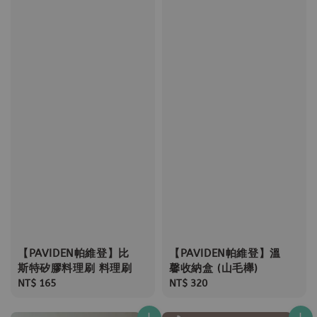
【PAVIDEN帕維登】比
【PAVIDEN帕維登】溫
斯特矽膠料理刷 料理刷
馨收納盒 (山毛櫸)
Regular
NT$ 165
Regular
NT$ 320
price
price