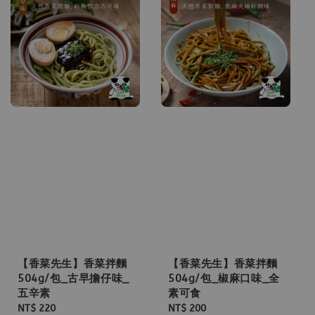
【香菜先生】香菜拌麵
【香菜先生】香菜拌麵
504g/包_古早擔仔味_
504g/包_椒麻口味_全
五辛素
素可食
Regular
NT$ 220
Regular
NT$ 200