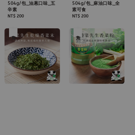
504g/包_油蔥口味_五
504g/包_麻油口味_全
辛素
素可食
Regular
NT$ 200
Regular
NT$ 200
price
price
售完
售完