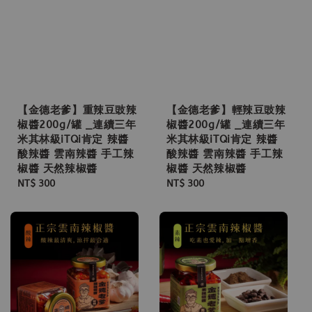
【金德老爹】重辣豆豉辣
【金德老爹】輕辣豆豉辣
椒醬200g/罐 _連續三年
椒醬200g/罐 _連續三年
米其林級iTQi肯定 辣醬
米其林級iTQi肯定 辣醬
酸辣醬 雲南辣醬 手工辣
酸辣醬 雲南辣醬 手工辣
椒醬 天然辣椒醬
椒醬 天然辣椒醬
Regular
NT$ 300
Regular
NT$ 300
price
price