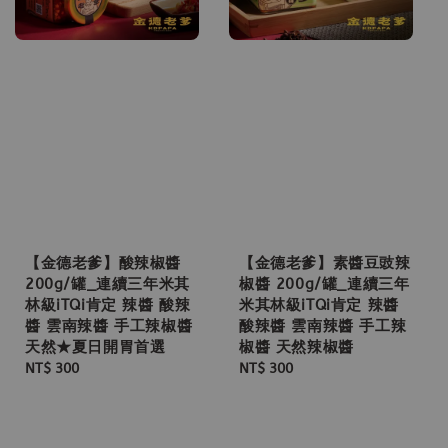
【金德老爹】酸辣椒醬
【金德老爹】素醬豆豉辣
200g/罐_連續三年米其
椒醬 200g/罐_連續三年
林級iTQi肯定 辣醬 酸辣
米其林級iTQi肯定 辣醬
醬 雲南辣醬 手工辣椒醬
酸辣醬 雲南辣醬 手工辣
天然★夏日開胃首選
椒醬 天然辣椒醬
Regular
NT$ 300
Regular
NT$ 300
price
price