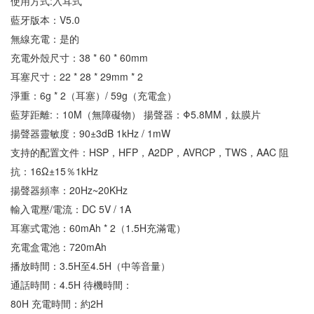
使用方式:入耳式
藍牙版本：V5.0 
無線充電：是的 
充電外殼尺寸：38 * 60 * 60mm 
耳塞尺寸：22 * 28 * 29mm * 2 
淨重：6g * 2（耳塞）/ 59g（充電盒） 
藍芽距離:：10M（無障礙物） 揚聲器：Φ5.8MM，鈦膜片 
揚聲器靈敏度：90±3dB 1kHz / 1mW 
支持的配置文件：HSP，HFP，A2DP，AVRCP，TWS，AAC 阻
抗：16Ω±15％1kHz 
揚聲器頻率：20Hz~20KHz 
輸入電壓/電流：DC 5V / 1A 
耳塞式電池：60mAh * 2（1.5H充滿電） 
充電盒電池：720mAh 
播放時間：3.5H至4.5H（中等音量） 
通話時間：4.5H 待機時間：
80H 充電時間：約2H 