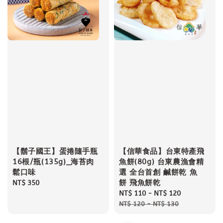
【鬍子國王】蛋捲隨手瓶
【信華食品】台東特產飛
16根/瓶(135g)_海苔肉
魚餅(80g) 台東農漁會精
鬆口味
選 全台首創 鹹餅乾 魚
餅 飛魚餅乾
Regular
NT$ 350
price
Sale
NT$ 110
-
NT$ 120
Regular
price
price
NT$ 120
-
NT$ 130