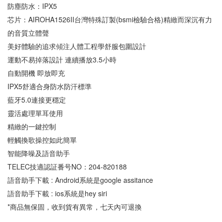
防塵防水：IPX5 
芯片：AIROHA1526II台灣特殊訂製(bsmi檢驗合格)精緻而深沉有力
的音質立體聲 
美好體驗的追求傾注人體工程學舒服包圍設計 
運動不易掉落設計 連續播放3.5小時 
自動開機 即放即充 
IPX5舒適合身防水防汗標準 
藍牙5.0連接更穩定 
靈活處理單耳使用 
精緻的一鍵控制 
輕觸換歌操控如此簡單 
智能降噪及語音助手 
TELEC技適認証番号NO：204-820188
語音助手下載 : Android系統是google assitance 
語音助手下載 : ios系統是hey siri 
*商品無保固，收到貨有異常，七天內可退換