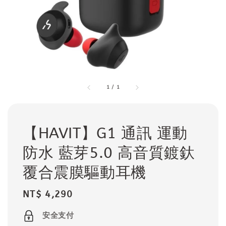
1
/
1
【HAVIT】G1 通訊 運動
防水 藍芽5.0 高音質鍍釱
覆合震膜驅動耳機
Regular
NT$ 4,290
price
安全支付