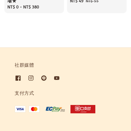
場★
Sale
NT$ 49
Regular
NT$ 55
Regular
NT$ 0
-
NT$ 380
price
price
price
社群媒體
支付方式