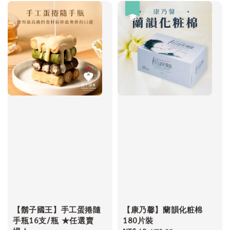
優惠
【鬍子國王】手工蛋捲隨
【康乃馨】蘭韻化粧棉
手瓶16支/瓶 ★任選賣
180片裝