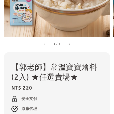
1
/
4
【郭老師】常溫寶寶燴料
(2入) ★任選賣場★
Regular
NT$ 220
price
安全支付
原廠代理