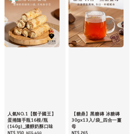
人氣NO.1【鬍子國王】
【糖鼎】黑糖磚 冰糖磚
蛋捲隨手瓶16根/瓶
30gx13入/袋_四合一薑
(140g)_濃醇奶酥口味
母
Sale
NT$ 350
Regular
Regular
NT$ 265
NT$ 450