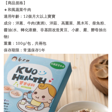
【商品規格】
🔸和風蔬菜牛肉
適用年齡：12個月大以上寶寶
成分：洋蔥、牛肉(澳洲)、洋菇、高麗菜、黑木耳、柴魚粉、
醬油(水、轉化液糖、非基因改造黃豆、小麥、嚴、酵母抽出
物)
重量：100g/包，共兩包
保存期限：常溫保存1年