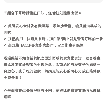
※組合下單時請備註口味，無備註則隨機出貨※
✔ 嚴選安心食材及有機蔬菜，添加少量鹽、糖及醬油製成的
美味
✔ 加熱食用，快速又省時，加在飯/麵上就是營養好吃的一餐
✔ 高規格HACCP專業廚房製作，安全衛生有保障
透過藥補不如食補的概念設計而成的寶寶粥食譜，結合養生
概念及李家雄醫師的中醫理念，希望給所有愛孩子的媽媽一
份放心，孩子吃的健康，媽媽更能安心的將心力放在陪伴孩
子成長哦！
☆每個寶寶生長情況略有不同，請媽咪依寶寶實際情況做挑
選哦