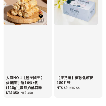
人氣NO.1【鬍子國王】
【康乃馨】蘭韻化粧棉
蛋捲隨手瓶16根/瓶
180片裝
(140g)_濃醇奶酥口味
Sale
NT$ 49
Regular
NT$ 55
Sale
NT$ 350
Regular
price
price
NT$ 450
price
price