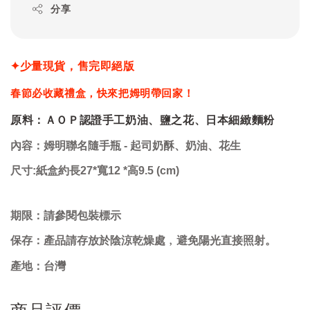
分享
✦少量現貨，售完即絕版
春節必收藏禮盒，快來把姆明帶回家！
原料：ＡＯＰ認證手工奶油、鹽之花、日本細緻麵粉
內容：
姆明聯名
隨手瓶
- 起司奶酥、奶油、花生
尺寸:
紙盒約
長27*寬12 *高9.5 (cm)
期限：請參閱包裝標示
保存
：產品請存放於陰涼乾燥處﹐避免陽光直接照射。
產地
：台灣