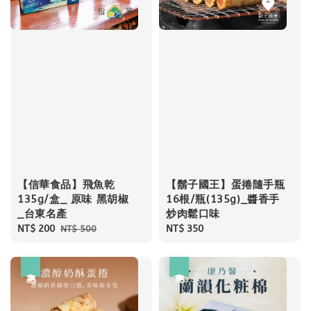
【信華食品】飛魚乾
【鬍子國王】蛋捲隨手瓶
135g/盒_ 原味 黑胡椒
16根/瓶(135g)_醬香手
_台東名產
炒肉鬆口味
Sale
NT$ 200
Regular
Regular
NT$ 350
NT$ 500
price
price
price
優惠
優惠