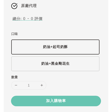
原廠代理
總分:
0
-
0
評價
口味
奶油+起司奶酥
奶油+黑金剛花生
數量
加入購物車