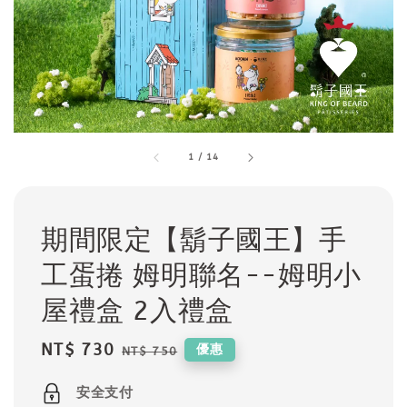
1
/
14
期間限定【鬍子國王】手
工蛋捲 姆明聯名--姆明小
屋禮盒 2入禮盒
Sale
NT$ 730
Regular
優惠
NT$ 750
price
price
安全支付