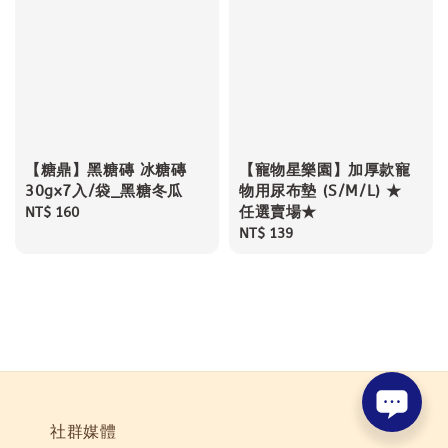
【糖鼎】黑糖磚 冰糖磚
【寵物星樂園】加厚款寵
30gx7入/袋_黑糖冬瓜
物用尿布墊 (S/M/L) ★
任選賣場★
Regular
NT$ 160
price
Regular
NT$ 139
price
社群媒體