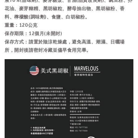
液70％(甜味劑)、麥芽糖漿、甘油(品質改良劑)、豌豆粉、芥
花油、麥芽糊精、黑胡椒粒、酵母抽出物、黑胡椒粉、香
料、檸檬酸(調味劑)、食鹽、白胡椒粉。
重量：120公克
保存期限：12個月(未開封)
保存方式：請置於陰涼乾燥處，避免高溫、潮濕、日曬場
所，開封後請密封冷藏並儘早食用完畢。