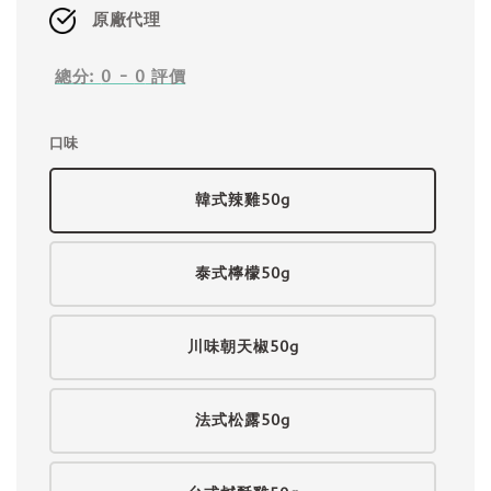
原廠代理
總分:
0
-
0
評價
口味
韓式辣雞50g
泰式檸檬50g
川味朝天椒50g
法式松露50g