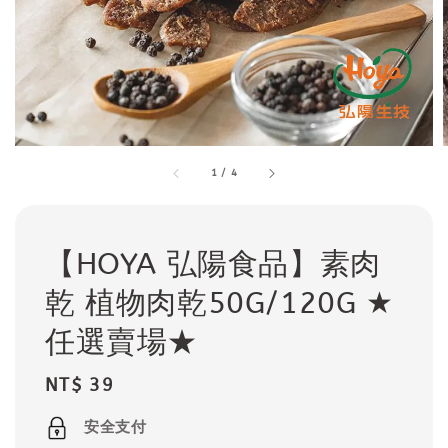
1
/
4
【HOYA 弘陽食品】素肉
乾 植物肉乾50G/120G ★
任選賣場★
Regular
NT$ 39
price
安全支付