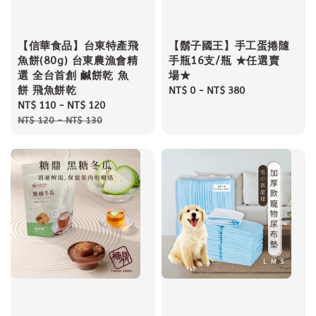
【信華食品】台東特產飛
【鬍子國王】手工蛋捲隨
魚餅(80g) 台東農漁會精
手瓶16支/瓶 ★任選賣
選 全台首創 鹹餅乾 魚
場★
餅 飛魚餅乾
Regular
NT$ 0
-
NT$ 380
Sale
NT$ 110
-
NT$ 120
Regular
price
price
price
NT$ 120
-
NT$ 130