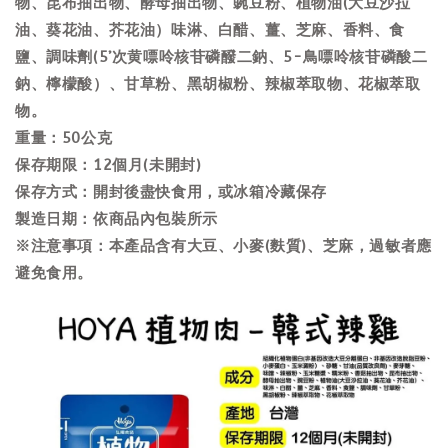
物、昆布抽出物、酵母抽出物、豌豆粉、植物油(大豆沙拉
油、葵花油、芥花油）味淋、白醋、薑、芝麻、香料、食
鹽、調味劑(5’次黄嘌呤核苷磷醱二鈉、5-鳥嘌呤核苷磷酸二
鈉、檸檬酸）、甘草粉、黑胡椒粉、辣椒萃取物、花椒萃取
物。
重量：50公克
保存期限：12個月(未開封)
保存方式：開封後盡快食用，或冰箱冷藏保存
製造日期：依商品內包裝所示
※注意事項：本產品含有大豆、小麥(麩質)、芝麻，過敏者應
避免食用。