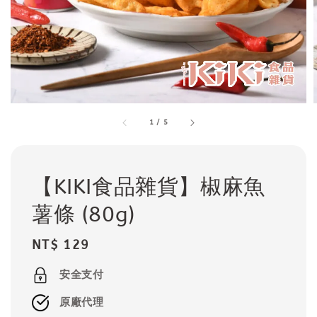
1
/
5
【KIKI食品雜貨】椒麻魚
薯條 (80g)
Regular
NT$ 129
price
安全支付
原廠代理