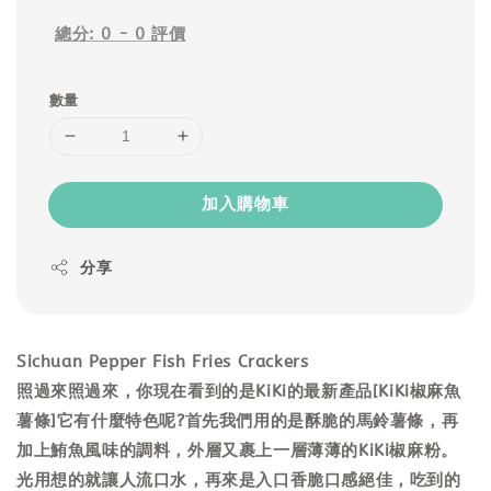
總分:
0
-
0
評價
數量
加入購物車
分享
Sichuan Pepper Fish Fries Crackers
照過來照過來，你現在看到的是KiKi的最新產品[KiKi椒麻魚
薯條]它有什麼特色呢?首先我們用的是酥脆的馬鈴薯條，再
加上鮪魚風味的調料，外層又裹上一層薄薄的KiKi椒麻粉。
光用想的就讓人流口水，再來是入口香脆口感絕佳，吃到的