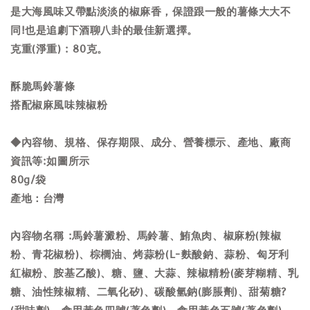
是大海風味又帶點淡淡的椒麻香，保證跟一般的薯條大大不
同!也是追劇下酒聊八卦的最佳新選擇。
克重(淨重) : 80克。
酥脆馬鈴薯條
搭配椒麻風味辣椒粉
◆內容物、規格、保存期限、成分、營養標示、產地、廠商
資訊等:如圖所示
80g/袋
產地：台灣
內容物名稱 :馬鈴薯澱粉、馬鈴薯、鮪魚肉、椒麻粉(辣椒
粉、青花椒粉)、棕櫚油、烤蒜粉(L-麩酸鈉、蒜粉、匈牙利
紅椒粉、胺基乙酸)、糖、鹽、大蒜、辣椒精粉(麥芽糊精、乳
糖、油性辣椒精、二氧化矽)、碳酸氫鈉(膨脹劑)、甜菊糖?