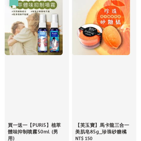
優惠
買一送一【PURi5】植萃
【芙玉寶】馬卡龍三合一
體味抑制噴霧50ml (男
美肌皂85g_珍珠砂糖橘
用)
Regular
NT$ 150