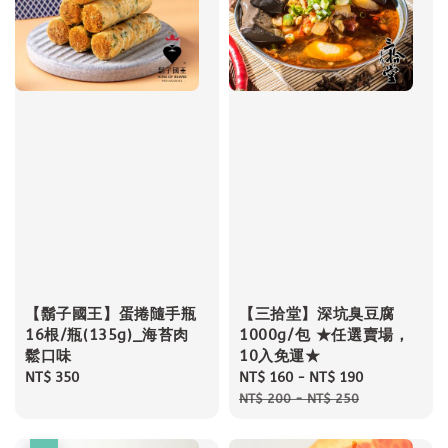
【鬍子國王】蛋捲隨手瓶
【三拾堂】深坑臭豆腐
16根/瓶(135g)_海苔肉
1000g/包 ★任選賣場，
鬆口味
10入免運★
Regular
NT$ 350
Sale
NT$ 160
-
NT$ 190
Regular
price
price
price
NT$ 200
-
NT$ 250