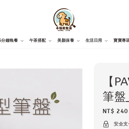
5分鐘晚餐
午茶搭配
美顏保養
生活日用
寶寶專
【P
筆盤
Regular
NT$ 240
price
安全支