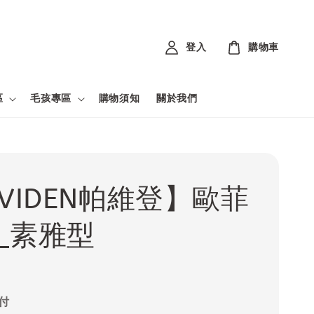
登入
購物車
區
毛孩專區
購物須知
關於我們
AVIDEN帕維登】歐菲
_素雅型
付