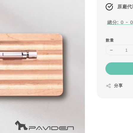
原廠代
總分:
0
-
數量
分享