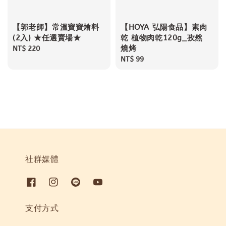
【郭老師】常溫寶寶燴料
【HOYA 弘陽食品】素肉
(2入) ★任選賣場★
乾 植物肉乾120g_孜然
燒烤
Regular
NT$ 220
price
Regular
NT$ 99
price
社群媒體
支付方式