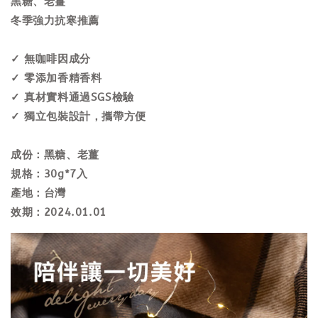
黑糖、老薑
冬季強力抗寒推薦
✓ 無咖啡因成分
✓ 零添加香精香料
✓ 真材實料通過SGS檢驗
✓ 獨立包裝設計，攜帶方便
成份：黑糖、老薑
規格：30g*7入
產地：台灣
效期：2024.01.01