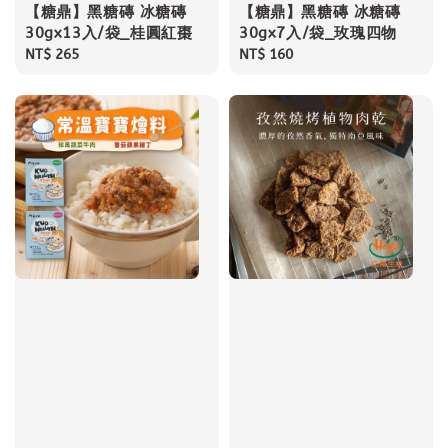
【糖鼎】黑糖磚 冰糖磚
【糖鼎】黑糖磚 冰糖磚
30gx13入/袋_桂圓紅棗
30gx7入/袋_玫瑰四物
Regular
NT$ 265
Regular
NT$ 160
price
price