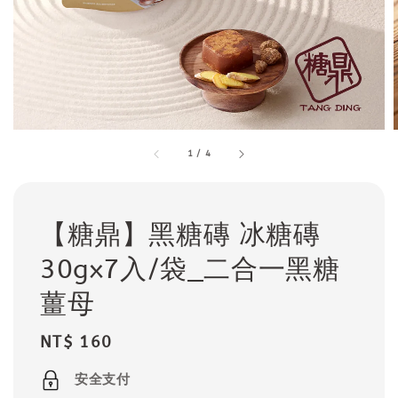
1
/
4
【糖鼎】黑糖磚 冰糖磚
30gx7入/袋_二合一黑糖
薑母
Regular
NT$ 160
price
安全支付