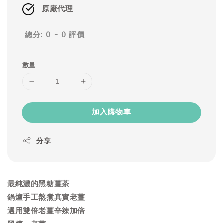
原廠代理
總分:
0
-
0
評價
數量
加入購物車
分享
最純濃的黑糖薑茶
鍋爐手工熬煮真實老薑
選用雙倍老薑辛辣加倍