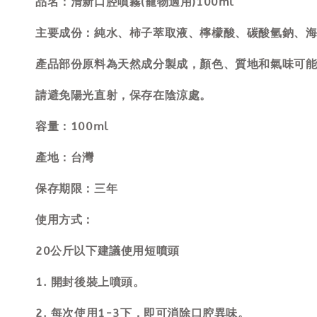
品名：清新口腔噴霧(寵物適用)100ml
主要成份：純水、柿子萃取液、檸檬酸、碳酸氫鈉、
產品部份原料為天然成分製成，顏色、質地和氣味可
請避免陽光直射，保存在陰涼處。
容量：100ml
產地：台灣
保存期限：三年
使用方式：
20公斤以下建議使用短噴頭
1. 開封後裝上噴頭。
2. 每次使用1-3下，即可消除口腔異味。