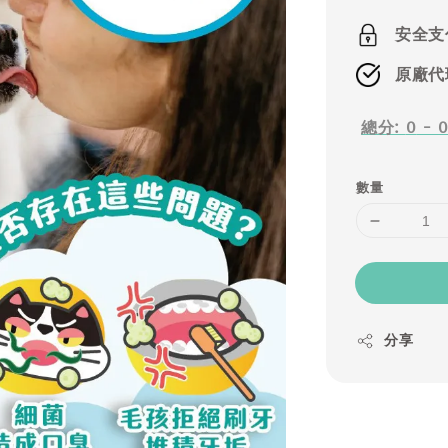
price
安全支
原廠代
總分:
0
-
數量
分享