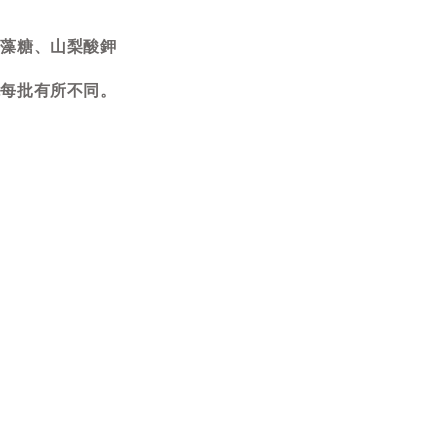
海藻糖、山梨酸鉀
能每批有所不同。