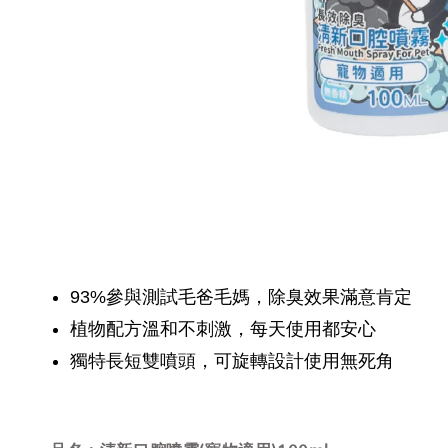
93%參與測試毛爸毛媽，除臭效果滿意肯定
植物配方溫和不刺激，每天使用都安心
獨特長短雙噴頭，可旋轉設計使用無死角