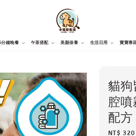
5分鐘晚餐
午茶搭配
美顏保養
生活日用
寶寶專
貓狗
腔噴
配方
Regular
NT$ 320