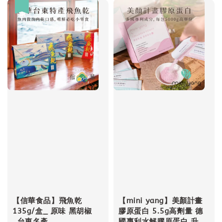
優惠
【信華食品】飛魚乾
【mini yang】美顏計畫
135g/盒_ 原味 黑胡椒
膠原蛋白 5.5g高劑量 德
_台東名產
國專利水解膠原蛋白 升