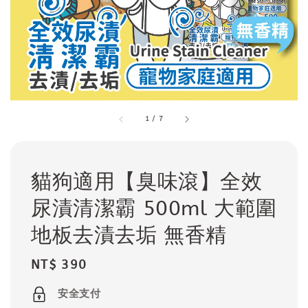
1
/
7
貓狗適用【臭味滾】全效
尿漬清潔霸 500ml 大範圍
地板去漬去垢 無香精
Regular
NT$ 390
price
安全支付