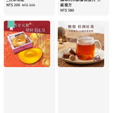
級複方
Sale
NT$ 200
Regular
NT$ 500
price
price
Regular
NT$ 580
price
優惠