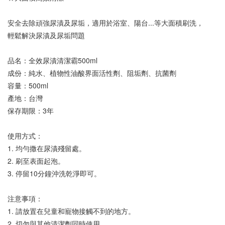
安全去除頑強尿漬及尿垢，適用於浴室、陽台...等大面積刷洗，
輕鬆解決尿漬及尿垢問題
品名：全效尿漬清潔霸500ml
成份：純水、植物性油酸界面活性劑、阻垢劑、抗菌劑
容量：500ml
產地：台灣
保存期限：3年
使用方式：
1. 均勻撒在尿漬殘留處。
2. 刷至表面起泡。
3. 停留10分鐘沖洗乾淨即可。
注意事項：
1. 請放置在兒童和寵物接觸不到的地方。
2. 切勿與其他清潔劑同時使用。