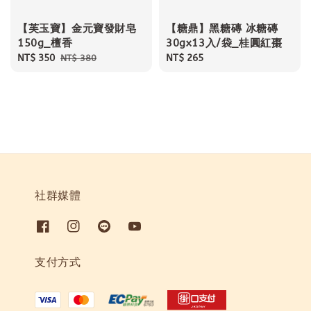
【芙玉寶】金元寶發財皂
【糖鼎】黑糖磚 冰糖磚
150g_檀香
30gx13入/袋_桂圓紅棗
Sale
NT$ 350
Regular
Regular
NT$ 265
NT$ 380
price
price
price
社群媒體
支付方式