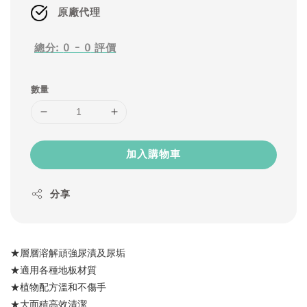
原廠代理
總分:
0
-
0
評價
數量
加入購物車
分享
★層層溶解頑強尿漬及尿垢
★適用各種地板材質
★植物配方溫和不傷手
★大面積高效清潔