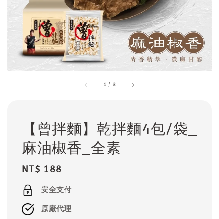
1
/
3
【曾拌麵】乾拌麵4包/袋_
麻油椒香_全素
Regular
NT$ 188
price
安全支付
原廠代理