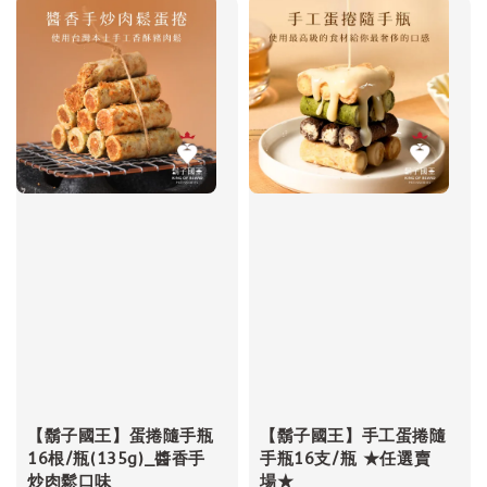
【鬍子國王】蛋捲隨手瓶
【鬍子國王】手工蛋捲隨
16根/瓶(135g)_醬香手
手瓶16支/瓶 ★任選賣
炒肉鬆口味
場★