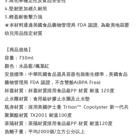
3.高化學穩定性及食品安全性
4.堅韌更加經久耐用
5.輕盈耐衝擊力強
★本材料通過美國食品藥物管理局 FDA 認證, 為歐美地區嬰
幼兒用品指定材質
【商品規格】
容量：730ml
顏色：水晶藍/楓葉紅
安規標準：中華民國食品器具容器包裝衛生標準，美國食品
藥物管理局 FDA 認證，不含雙酚A(BPA Free)
杯蓋材質：杯蓋材質採用食品級PP 材質 耐溫 120度
止水圈材質：食用級矽膠止水圈及止水墊
瓶身材質：採用美國伊士曼 Tritan™ Copolyster 新一代共
聚聚酯材質 TX2001 耐溫100度
茶隔材質：茶隔材質採用食品級PP 材質 耐溫120度
負離子量：平均2000個/立方公分以上