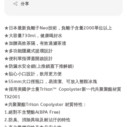
分享
★日本最新負離子Neo技術，負離子含量2000單位以上
★大容量730ml，健康喝好水
★加贈高效茶隔，有效過濾茶渣
★多功能隱藏式提環設計
★便利單指彈蓋開啟設計
★防漏水安全鎖(上推鎖蓋下推解鎖)
★貼心小口設計，飲用更方便
★55mm大口徑瓶口，易清潔、可放入整顆冰塊
★採用美國伊士曼Tritan™ Copolyster新一代共聚聚酯材質
TX2001
★共聚聚酯Tritan Copolyster 材質特性：
1.絕對不含雙酚A(BPA Free)
2.防臭、消除異味及耐沾汙的特性