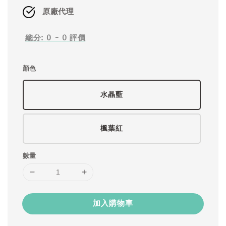
原廠代理
總分:
0
-
0
評價
顏色
水晶藍
楓葉紅
數量
加入購物車