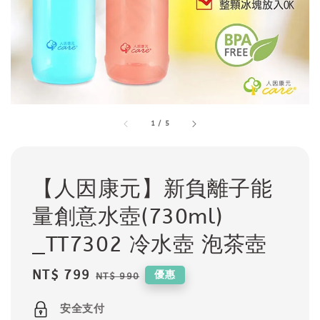
1
/
5
【人因康元】新負離子能
量創意水壺(730ml)
_TT7302 冷水壺 泡茶壺
Sale
NT$ 799
Regular
優惠
NT$ 990
price
price
安全支付