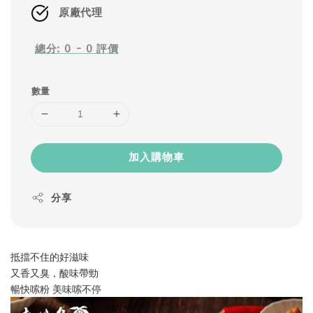
原廠代理
總分:
0
-
0
評價
數量
加入購物車
分享
抵擋不住的好滋味
又香又臭，酸味帶勁
暢快嗦粉 美味嗦不停