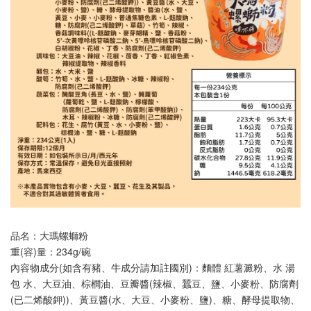
品名：大瑪螺螄粉
重(容)量：234g/碗
內容物成分(如含有豬、牛成分請加註國別)：麵體 紅薯澱粉、水 湯
包 水、大豆油、棕櫚油、豆瓣醬(辣椒、蠶豆、鹽、小麥粉、防腐劑
(已二烯酸鉀))、黃豆醬(水、大豆、小麥粉、鹽)、糖、酵母提取物、