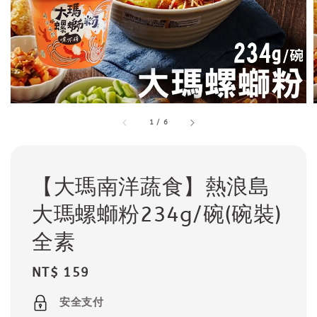
1
/
6
【大瑪南洋蔬食】熱浪島
大瑪螺螄粉234g/碗(碗裝)
全素
Regular
NT$ 159
price
安全支付