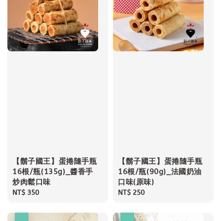
【鬍子國王】蛋捲隨手瓶
【鬍子國王】蛋捲隨手瓶
16根/瓶(135g)_醬香手
16根/瓶(90g)_法國奶油
炒肉鬆口味
口味(原味)
Regular
NT$ 350
Regular
NT$ 250
price
price
優惠
優惠