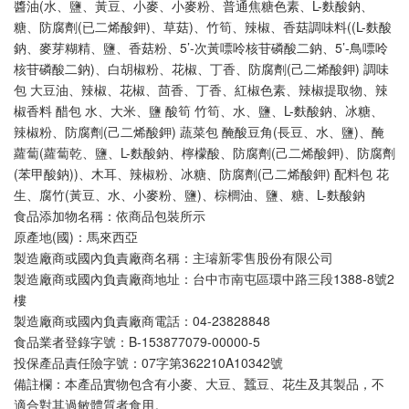
醬油(水、鹽、黃豆、小麥、小麥粉、普通焦糖色素、L-麩酸鈉、
糖、防腐劑(已二烯酸鉀)、草菇)、竹筍、辣椒、香菇調味料((L-麩酸
鈉、麥芽糊精、鹽、香菇粉、5’-次黃嘌呤核苷磷酸二鈉、5’-鳥嘌呤
核苷磷酸二鈉)、白胡椒粉、花椒、丁香、防腐劑(己二烯酸鉀) 調味
包 大豆油、辣椒、花椒、茴香、丁香、紅椒色素、辣椒提取物、辣
椒香料 醋包 水、大米、鹽 酸筍 竹筍、水、鹽、L-麩酸鈉、冰糖、
辣椒粉、防腐劑(己二烯酸鉀) 蔬菜包 醃酸豆角(長豆、水、鹽)、醃
蘿蔔(蘿蔔乾、鹽、L-麩酸鈉、檸檬酸、防腐劑(己二烯酸鉀)、防腐劑
(苯甲酸鈉))、木耳、辣椒粉、冰糖、防腐劑(己二烯酸鉀) 配料包 花
生、腐竹(黃豆、水、小麥粉、鹽)、棕櫚油、鹽、糖、L-麩酸鈉
食品添加物名稱：依商品包裝所示
原產地(國)：馬來西亞
製造廠商或國內負責廠商名稱：主璿新零售股份有限公司
製造廠商或國內負責廠商地址：台中市南屯區環中路三段1388-8號2
樓
製造廠商或國內負責廠商電話：04-23828848
食品業者登錄字號：B-153877079-00000-5
投保產品責任險字號：07字第362210A10342號
備註欄：本產品實物包含有小麥、大豆、蠶豆、花生及其製品，不
適合對其過敏體質者食用。