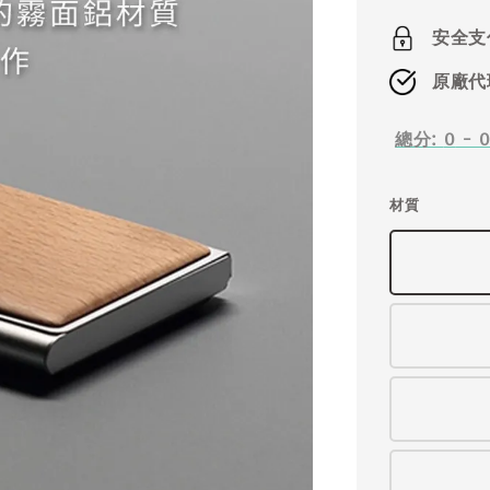
price
安全支
原廠代
總分:
0
-
材質