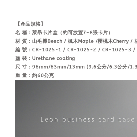
【產品規格】
名 稱：萊昂卡片盒（約可放置7~8張卡片）
材 質：山毛櫸Beech / 楓木Maple /櫻桃木Cherry /
編 號：CR-1025-1 / CR-1025-2 / CR-1025-3 /
塗 裝：Urethane coating
尺 寸：96mm/63mm/13mm (9.6公分/6.3公分/1.
重 量：約60公克