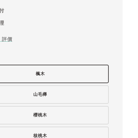
付
理
0
評價
楓木
山毛櫸
櫻桃木
核桃木