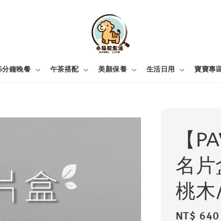
5分鐘晚餐
午茶搭配
美顏保養
生活日用
寶寶專
【P
名片
桃木
Regular
NT$ 640