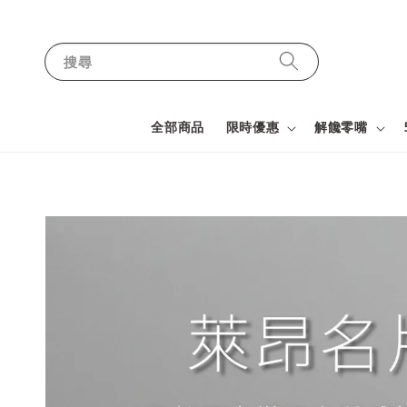
搜尋
全部商品
限時優惠
解饞零嘴