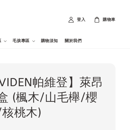
登入
購物車
區
毛孩專區
購物須知
關於我們
AVIDEN帕維登】萊昂
盒 (楓木/山毛櫸/櫻
/核桃木)