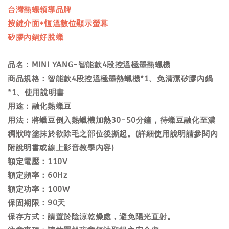
台灣熱蠟領導品牌
按鍵介面+恆溫數位顯示螢幕
矽膠內鍋好脫蠟
品名：MINI YANG-智能款4段控溫極墨熱蠟機
商品規格：智能款4段控溫極墨熱蠟機*1、免清潔矽膠內鍋
*1、使用說明書
用途：融化熱蠟豆
用法：將蠟豆倒入熱蠟機加熱30-50分鐘，待蠟豆融化至濃
稠狀時塗抹於欲除毛之部位後撕起。(詳細使用說明請參閱內
附說明書或線上影音教學內容)
額定電壓：110V
額定頻率：60Hz
額定功率：100W
保固期限：90天
保存方式：請置於陰涼乾燥處，避免陽光直射。