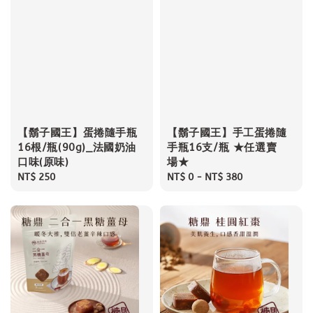
【鬍子國王】蛋捲隨手瓶
【鬍子國王】手工蛋捲隨
16根/瓶(90g)_法國奶油
手瓶16支/瓶 ★任選賣
口味(原味)
場★
Regular
NT$ 250
Regular
NT$ 0
-
NT$ 380
price
price