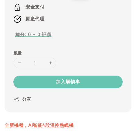
price
price
安全支付
原廠代理
總分:
0
-
0
評價
數量
加入購物車
分享
全新機種，AI智能4段溫控熱蠟機