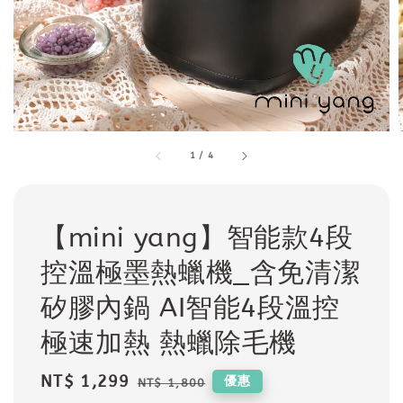
1
/
4
【mini yang】智能款4段
控溫極墨熱蠟機_含免清潔
矽膠內鍋 AI智能4段溫控
極速加熱 熱蠟除毛機
Sale
NT$ 1,299
Regular
優惠
NT$ 1,800