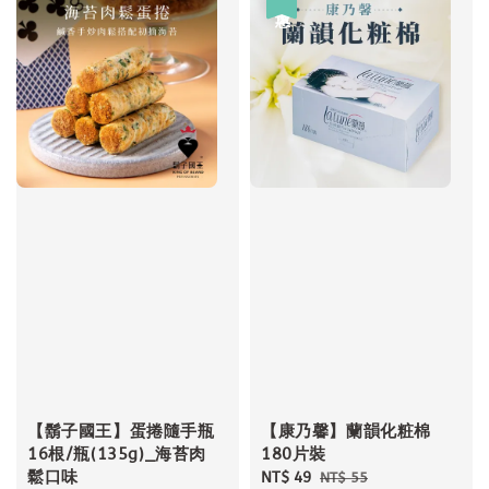
【鬍子國王】蛋捲隨手瓶
【康乃馨】蘭韻化粧棉
16根/瓶(135g)_海苔肉
180片裝
鬆口味
Sale
NT$ 49
Regular
NT$ 55