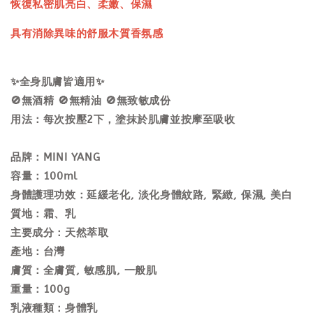
恢復私密肌亮白、柔嫩、保濕
具有消除異味的舒服木質香氛感
✨全身肌膚皆適用✨
🚫無酒精 🚫無精油 🚫無致敏成份
用法：每次按壓2下，塗抹於肌膚並按摩至吸收
品牌：MINI YANG
容量：100ml
身體護理功效：延緩老化, 淡化身體紋路, 緊緻, 保濕, 美白
質地：霜、乳
主要成分：天然萃取
產地：台灣
膚質：全膚質, 敏感肌, 一般肌
重量：100g
乳液種類：身體乳