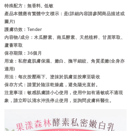
特殊配方：無香料, 低敏
產品本體應有繁體中文標示：是(詳細內容請參閱商品描述或
圖片)
護膚功效：Tender
內容物/成分：木瓜酵素、南瓜酵素、天然植粹、甘蔗萃取、
蘆薈萃取
保存期限：36個月
用途：私密處肌膚保濕、嫩白、撫平細紋、角質柔嫩(全身亦
適用)
用法：每次按壓兩下、塗抹於肌膚並按摩至吸收
保存方式：請置於陰涼乾燥處，避免陽光直射。
注意事項：敏感肌膚請小心使用，使用中如有過敏或不適現
象，請立即以清水沖洗停止使用，並詢問皮膚科醫生。