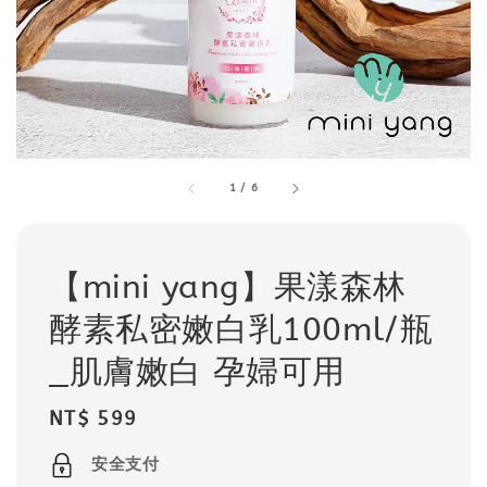
1
/
6
【mini yang】果漾森林
酵素私密嫩白乳100ml/瓶
_肌膚嫩白 孕婦可用
Regular
NT$ 599
price
安全支付