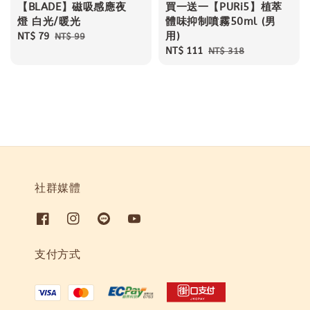
【BLADE】磁吸感應夜
買一送一【PURi5】植萃
燈 白光/暖光
體味抑制噴霧50ml (男
用)
Sale
NT$ 79
Regular
NT$ 99
price
price
Sale
NT$ 111
Regular
NT$ 318
price
price
社群媒體
支付方式