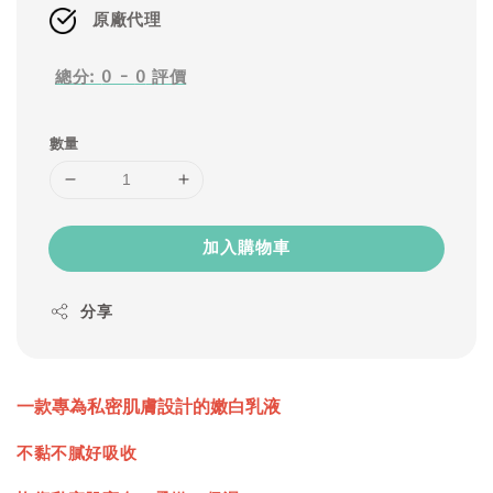
原廠代理
總分:
0
-
0
評價
數量
加入購物車
分享
一款專為私密肌膚設計的嫩白乳液
不黏不膩好吸收