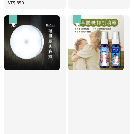
Regular
NT$ 350
price
price
price
優惠
優惠