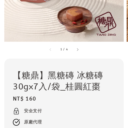
1
/
4
【糖鼎】黑糖磚 冰糖磚
30gx7入/袋_桂圓紅棗
Regular
NT$ 160
price
安全支付
原廠代理