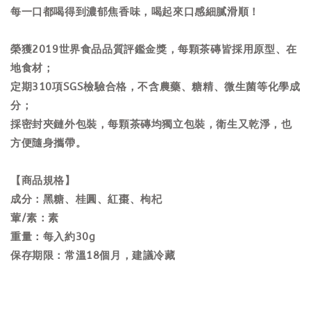
每一口都喝得到濃郁焦香味，喝起來口感細膩滑順！
榮獲2019世界食品品質評鑑金獎，每顆茶磚皆採用原型、在
地食材；
定期310項SGS檢驗合格，不含農藥、糖精、微生菌等化學成
分；
採密封夾鏈外包裝，每顆茶磚均獨立包裝，衛生又乾淨，也
方便隨身攜帶。
【商品規格】
成分：黑糖、桂圓、紅棗、枸杞
葷/素：素
重量：每入約30g
保存期限：常溫18個月，建議冷藏