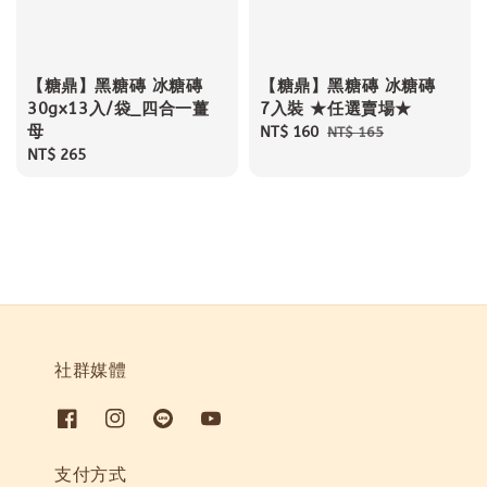
【糖鼎】黑糖磚 冰糖磚
【糖鼎】黑糖磚 冰糖磚
30gx13入/袋_四合一薑
7入裝 ★任選賣場★
母
Sale
NT$ 160
Regular
NT$ 165
Regular
NT$ 265
price
price
price
社群媒體
支付方式