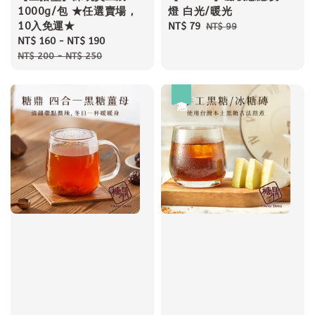
1000g/包 ★任選賣場，
燈 白光/暖光
10入免運★
Sale
NT$ 79
Regular
NT$ 99
Sale
NT$ 160
-
NT$ 190
Regular
price
price
price
price
NT$ 200
-
NT$ 250
優惠