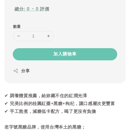
總分:
0
-
0
評價
數量
加入購物車
分享
✔ 調養體質推薦，給妳藏不住的紅潤光澤
✔ 完美比例的桂圓紅棗+黑糖+枸杞，讓口感層次更豐富
✔ 手工熬煮，減糖低卡配方，喝了更沒有負擔
老字號黑糖品牌，使用台灣本土的黑糖；