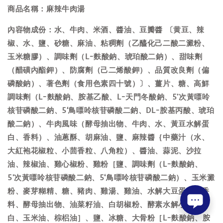
商品名稱：麻辣牛肉湯
內容物成份：水、牛肉、米酒、醬油、豆瓣醬 〔黄豆、辣
椒、水、鹽、砂糖、麻油、粘稠劑（乙醯化己二酸二澱粉、
玉米糖膠）、調味劑（L-麩酸鈉、琥珀酸二鈉）、甜味劑
（醋磺內酯鉀）、防腐劑（己二烯酸鉀）、品質改良劑（偏
磷酸鈉）、著色劑（食用色素四十號）〕、薑片、糖、高鮮
調味劑（L-麩酸鈉、胺基乙酸、L-天門冬酸鈉、5’次黃嘌呤
核苷磷酸二鈉、5‘鳥嘌呤核苷磷酸二鈉、DL-胺基丙酸、琥珀
酸二鈉）、牛肉風味（酵母抽出物、牛肉、水、黃豆水解蛋
白、香料）、油蔥酥、胡麻油、鹽、麻辣醬｛中藥汁（水、
大紅袍花椒粒、小茴香粒、八角粒）、醬油、蒜泥、沙拉
油、辣椒油、雞心椒粉、雞粉［鹽、調味劑（L-麩酸鈉、
5’次黃嘌呤核苷磷酸二鈉、5‘鳥嘌呤核苷磷酸二鈉）、玉米澱
粉、麥芽糊精、糖、豬肉、雞湯、雞油、水解大豆蛋白、香
料、酵母抽出物、油菜籽油、白胡椒粉、酵素水解小麥蛋
白、玉米油、棕梠油］、鹽、冰糖、大骨粉［L-麩酸鈉、胺