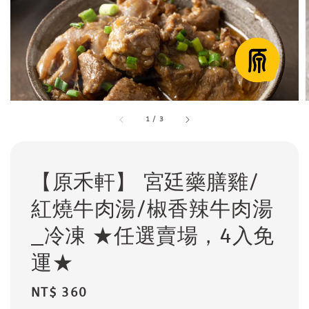
1
/
3
【原禾軒】 宮廷藥膳雞/
紅燒牛肉湯/椒香辣牛肉湯
_冷凍 ★任選賣場，4入免
運★
Regular
NT$ 360