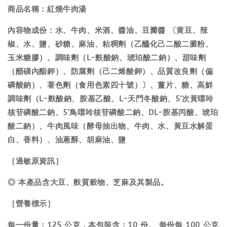
商品名稱：紅燒牛肉湯
內容物成份：水、牛肉、米酒、醬油、豆瓣醬 〔黄豆、辣
椒、水、鹽、砂糖、麻油、粘稠劑（乙醯化己二酸二澱粉、
玉米糖膠）、調味劑（L-麩酸鈉、琥珀酸二鈉）、甜味劑
（醋磺內酯鉀）、防腐劑（己二烯酸鉀）、品質改良劑（偏
磷酸鈉）、著色劑（食用色素四十號）〕、薑片、糖、高鮮
調味劑（L-麩酸鈉、胺基乙酸、L-天門冬酸鈉、5’次黃嘌呤
核苷磷酸二鈉、5‘鳥嘌呤核苷磷酸二鈉、DL-胺基丙酸、琥珀
酸二鈉）、牛肉風味（酵母抽出物、牛肉、水、黃豆水解蛋
白、香料）、油蔥酥、胡麻油、鹽
［過敏原資訊］
◎ 本產品含大豆、麩質穀物、芝麻及其製品。
［營養標示］
每一份量：125 公克，本包裝含：10 份。 每份每 100 公克