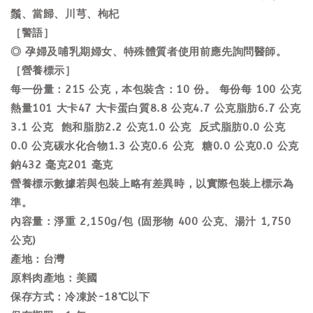
鬚、當歸、川芎、枸杞
［警語］
◎ 孕婦及哺乳期婦女、特殊體質者使用前應先詢問醫師。
［營養標示］
每一份量：215 公克，本包裝含：10 份。 每份每 100 公克
熱量101 大卡47 大卡蛋白質8.8 公克4.7 公克脂肪6.7 公克
3.1 公克 飽和脂肪2.2 公克1.0 公克 反式脂肪0.0 公克
0.0 公克碳水化合物1.3 公克0.6 公克 糖0.0 公克0.0 公克
鈉432 毫克201 毫克
營養標示數據若與包裝上略有差異時，以實際包裝上標示為
準。
內容量：淨重 2,150g/包 (固形物 400 公克、湯汁 1,750
公克)
產地：台灣
原料肉產地：美國
保存方式：冷凍於-18℃以下