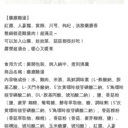
【藥膳雞湯】
紅棗、人蔘鬚、當歸、川芎、枸杞，淡雅藥膳香
整鍋都是雞腿肉！超滿足～
可以加入山藥、娃娃菜、菇菇都很好吃！
露營超適合，暖心又暖胃
食用方式：撕開包裝、倒入鍋中、煮到沸騰
商品名稱：藥膳雞湯
內容物成份：水、雞肉、米酒、高鮮調味素（L-麩酸鈉、胺
基乙酸、L-天門冬酸鈉、5’次黃嘌呤核苷磷酸二鈉、5‘鳥嘌呤
核苷磷酸二鈉、DL-胺基丙酸、琥珀酸二鈉）、鹽、香菇粉
〔鹽、麥芽 糊精、葡萄糖、酵母萃取物、糖、調味劑（5’次
黃嘌呤核苷磷酸二鈉、5‘鳥嘌呤核苷磷酸二鈉）、香菇精粉
（香菇萃取物、糊精）、香菇粉（香菇、麥芽糊精、鹽）、
棕櫚油、琥珀酸二鈉、玉米糖膠、琥珀酸〕、紅棗、人蔘