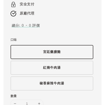
price
安全支付
原廠代理
總分:
0
-
0
評價
口味
宮廷藥膳雞
紅燒牛肉湯
椒香麻辣牛肉湯
數量