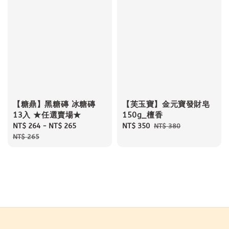
【糖鼎】黑糖磚 冰糖磚
【芙玉寶】金元寶發財皂
13入 ★任選賣場★
150g_檀香
Sale
NT$ 264
-
NT$ 265
Regular
Sale
NT$ 350
Regular
NT$ 380
price
price
price
price
NT$ 265