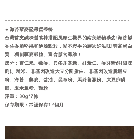
------------------------------------------
🔸海苔藜麥堅果營養棒
台灣首支鹹味營養棒搭配風靡生機界的南美穀物藜麥!海苔鹹
香佐香脆堅果和酥脆穀粒，愛不釋手的層次好滋味!豐富蛋白
質、獨創藜麥穀粒、富含膳食纖維！
成分：杏仁果、燕麥、異麥芽寡糖、紅薏仁、麥芽糖醇(甜味
劑)、糙米、非基因改造大豆分離蛋白、非基因改造脫脂豆
粉、海苔、藜麥、醬油、昆布粉、馬鈴薯澱粉、大豆卵磷
脂、玉米澱粉、麵粉
淨重：30g*7條
保存期限：常溫保存12個月