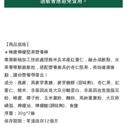
【商品規格】
🔸蜂蜜檸檬堅果營養棒
專業穀物加工技術處理糙米及本產紅薏仁，融合成穀類、水
果菁華酥脆穀粒，搭配營養兼具的杏仁堅果，美味健康兼
顧，讓你營養帶著走！
成分：燕麥、異麥芽寡糖、麥芽糖醇 (甜味劑)、杏仁果、紅
薏仁、糙米、非基因改造大豆分離蛋白、非基因改造脫脂豆
粉、蜂蜜、椰子粉、玉米澱粉、麵粉、馬鈴薯澱粉、大豆卵
磷脂、檸檬油、檸檬酸(調味劑)、食鹽
淨重：30g*7條
保存期限：常溫保存12個月