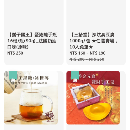
【鬍子國王】蛋捲隨手瓶
【三拾堂】深坑臭豆腐
16根/瓶(90g)_法國奶油
1000g/包 ★任選賣場，
口味(原味)
10入免運★
Regular
NT$ 250
Sale
NT$ 160
-
NT$ 190
Regular
price
price
price
NT$ 200
-
NT$ 250
優惠
優惠