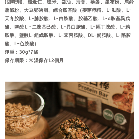
(甜味劑)、糙薏仁、糙米、醬油、海苔、藜麥、昆布粉、馬鈴
薯澱粉、大豆卵磷脂、綜合胺基酸（麥芽糊精、L-麩酸、L-
天冬胺酸、L-脯胺酸、L-白胺酸、胺基乙酸、L-a胺基異戊
酸、鹽酸Ｌ-二胺基己酸、L-異白胺酸、L-羥丁胺酸、L-精
胺酸、鹽酸L-組織胺酸、L-苯丙胺酸、DL-蛋胺酸、L-酪胺
酸、L-色胺酸）
淨重：30g*7條
保存期限：常溫保存12個月