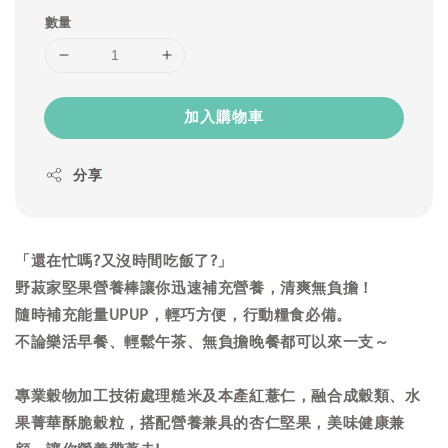
數量
加入購物車
分享
「還在忙嗎?又沒時間吃飯了?」
野菽家堅果營養棒讓你迅速補充營養，清爽無負擔！
隨時補充能量UPUP，輕巧方便，行動糧食必備。
不論樂活早餐、輕鬆午茶、無負擔晚餐都可以來一支～
專業穀物加工技術處理糙米及本產紅薏仁，融合成穀類、水
果菁華酥脆穀粒，搭配營養兼具的杏仁堅果，美味健康兼