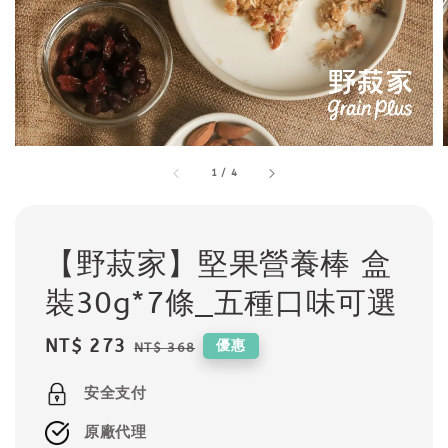
1
/
4
【野菽家】堅果營養棒 盒
裝30g*7條_五種口味可選
Sale
NT$ 273
Regular
優惠
NT$ 368
price
price
安全支付
原廠代理