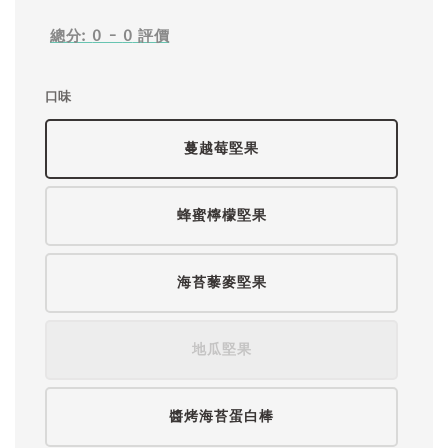
總分:
0
-
0
評價
口味
蔓越莓堅果
蜂蜜檸檬堅果
海苔藜麥堅果
地瓜堅果
醬烤海苔蛋白棒