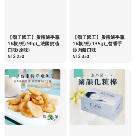
【鬍子國王】蛋捲隨手瓶
【鬍子國王】蛋捲隨手瓶
16根/瓶(90g)_法國奶油
16根/瓶(135g)_醬香手
口味(原味)
炒肉鬆口味
Regular
NT$ 250
Regular
NT$ 350
price
price
優惠
優惠