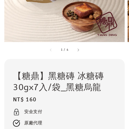
1
/
4
【糖鼎】黑糖磚 冰糖磚
30gx7入/袋_黑糖烏龍
Regular
NT$ 160
price
安全支付
原廠代理