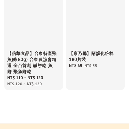
【信華食品】台東特產飛
【康乃馨】蘭韻化粧棉
魚餅(80g) 台東農漁會精
180片裝
選 全台首創 鹹餅乾 魚
Sale
NT$ 49
Regular
NT$ 55
餅 飛魚餅乾
price
price
Sale
NT$ 110
-
NT$ 120
Regular
price
price
NT$ 120
-
NT$ 130