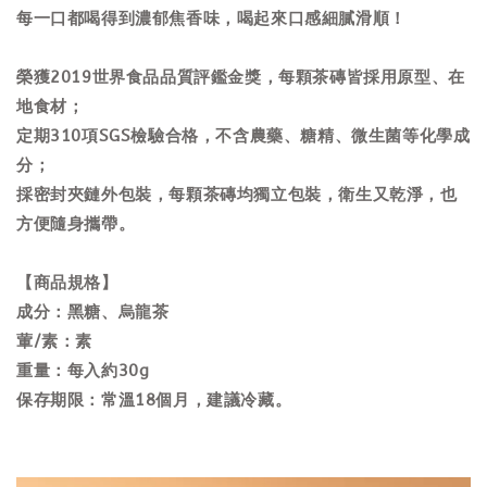
每一口都喝得到濃郁焦香味，喝起來口感細膩滑順！
榮獲2019世界食品品質評鑑金獎，每顆茶磚皆採用原型、在
地食材；
定期310項SGS檢驗合格，不含農藥、糖精、微生菌等化學成
分；
採密封夾鏈外包裝，每顆茶磚均獨立包裝，衛生又乾淨，也
方便隨身攜帶。
【商品規格】
成分：黑糖、烏龍茶
葷/素：素
重量：每入約30g
保存期限：常溫18個月，建議冷藏。