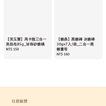
【芙玉寶】馬卡龍三合一
【糖鼎】黑糖磚 冰糖磚
美肌皂85g_珍珠砂糖橘
30gx7入/袋_二合一黑
糖薑母
Regular
NT$ 150
price
Regular
NT$ 160
price
社群媒體