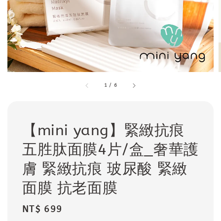
1
/
6
【mini yang】緊緻抗痕
五胜肽面膜4片/盒_奢華護
膚 緊緻抗痕 玻尿酸 緊緻
面膜 抗老面膜
Regular
NT$ 699