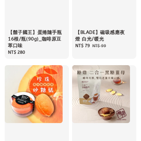
【鬍子國王】蛋捲隨手瓶
【BLADE】磁吸感應夜
16根/瓶(90g)_咖啡原豆
燈 白光/暖光
萃口味
Sale
NT$ 79
Regular
NT$ 99
Regular
NT$ 280
price
price
price