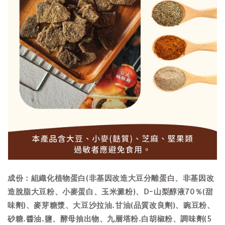
成份：組織化植物蛋白(非基因改造大豆分離蛋白、非基因改
造脫脂大豆粉、小麥蛋白、玉米澱粉)、D-山梨醇液70％(甜
味劑)、麥芽糖漿、大豆沙拉油.甘油(品質改良劑)、豌豆粉、
砂糖.醬油.鹽、酵母抽出物、九層塔粉.白胡椒粉、調味劑(5