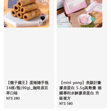
【鬍子國王】蛋捲隨手瓶
【mini yang】美顏計畫
16根/瓶(90g)_咖啡原豆
膠原蛋白 5.5g高劑量 德
萃口味
國專利水解膠原蛋白 升
級複方
Regular
NT$ 280
price
Regular
NT$ 580
price