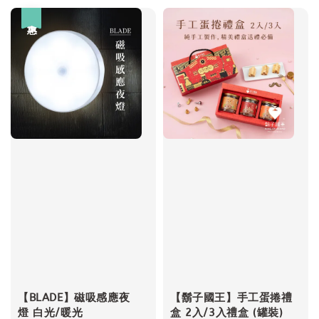
優惠
【BLADE】磁吸感應夜
【鬍子國王】手工蛋捲禮
燈 白光/暖光
盒 2入/3入禮盒 (罐裝)