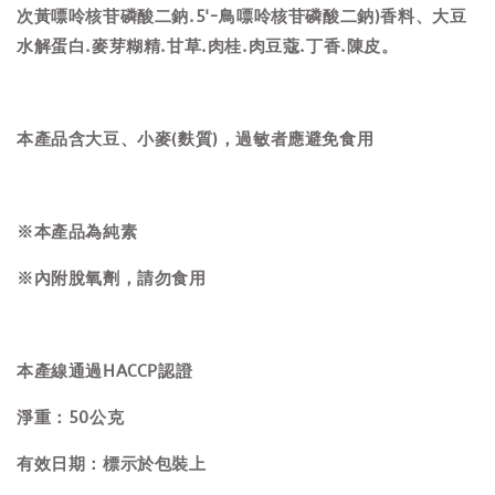
次黃嘌呤核苷磷酸二鈉.5'-鳥嘌呤核苷磷酸二鈉)香料、大豆
水解蛋白.麥芽糊精.甘草.肉桂.肉豆蔻.丁香.陳皮。
本產品含大豆、小麥(麩質)，過敏者應避免食用
※本產品為純素
※內附脫氧劑，請勿食用
本產線通過HACCP認證
淨重：50公克
有效日期：標示於包裝上