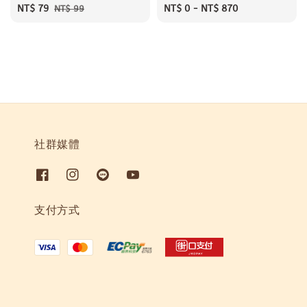
Sale
NT$ 79
Regular
Regular
NT$ 0
-
NT$ 870
NT$ 99
price
price
price
社群媒體
支付方式