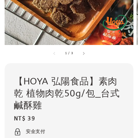
1
/
3
【HOYA 弘陽食品】素肉
乾 植物肉乾50g/包_台式
鹹酥雞
Regular
NT$ 39
price
安全支付