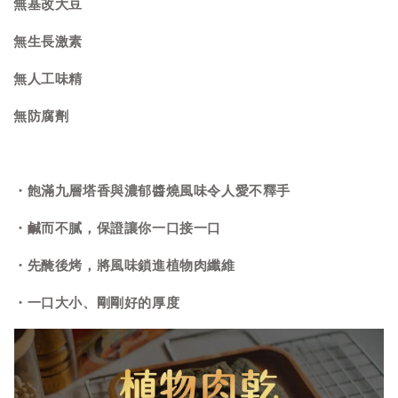
無基改大豆
無生長激素
無人工味精
無防腐劑
・飽滿九層塔香與濃郁醬燒風味令人愛不釋手
・鹹而不膩，保證讓你一口接一口
・先醃後烤，將風味鎖進植物肉纖維
・一口大小、剛剛好的厚度