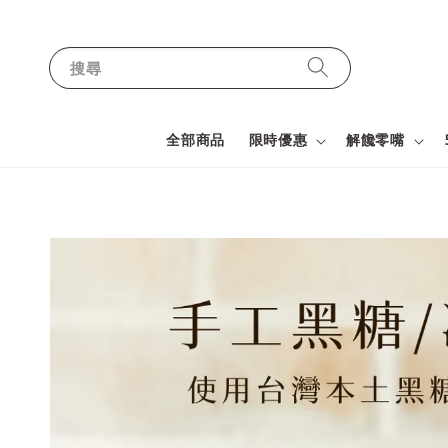
搜尋
全部商品
限時優惠
解饞零嘴