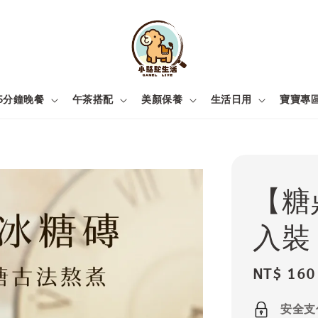
5分鐘晚餐
午茶搭配
美顏保養
生活日用
寶寶專
【糖
入裝
Sale
NT$ 160
price
安全支