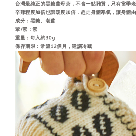
台灣最純正的黑糖薑母茶，不含一點雜質，只有當季
辛辣程度加倍也讓暖度加倍，趕走身體寒氣，讓身體
成分：黑糖、老薑
葷/素：素
重量：每入約30g
保存期限：常溫12個月，建議冷藏