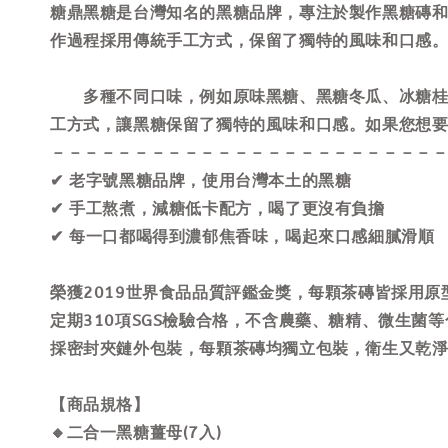
糖鼎黑糖是台灣知名的黑糖品牌，專注於製作黑糖磚
作過程採用傳統手工方式，保留了獨特的風味和口感
多種不同口味，例如原味黑糖、黑糖冬瓜、冰糖桂花
工方式，讓黑糖保留了獨特的風味和口感。如果您想
－－－－－－－－－－－－－－－－－－－－－－－
✔ 老字號黑糖品牌，使用台灣本土的黑糖
✔ 手工熬煮，減糖低卡配方，喝了更沒有負擔
✔ 每一口都喝得到濃郁焦香味，喝起來口感細膩滑順
榮獲2019世界食品品質評鑑金獎，每顆茶磚皆採用原
定期310項SGS檢驗合格，不含農藥、糖精、微生菌
採密封夾鏈外包裝，每顆茶磚均獨立包裝，衛生又乾
【商品規格】
🔸二合一黑糖薑母(7入)