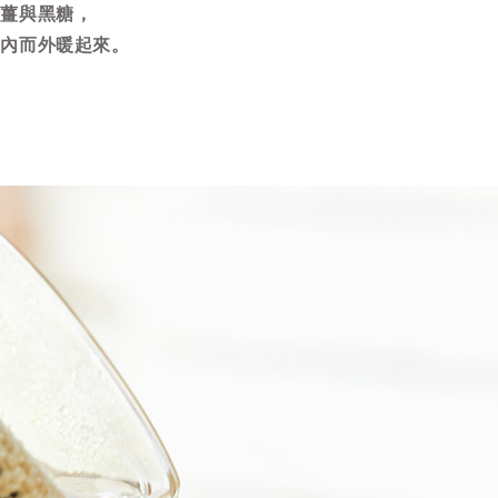
老薑與黑糖，
由內而外暖起來。