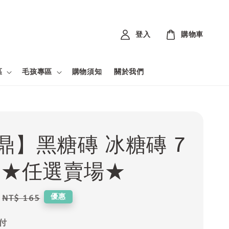
登入
購物車
區
毛孩專區
購物須知
關於我們
鼎】黑糖磚 冰糖磚 7
 ★任選賣場★
Regular
優惠
NT$ 165
price
付